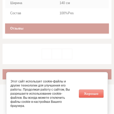
Ширина
140 см
Состав
100%Pes
Отзывы
Этот сайт использует cookie-файлы и
другие технологии для улучшения его
работы. Продолжая работу с сайтом, Вы
Хорошо
разрешаете использование cookie-
Copyright © 2018 Название компании
файлов. Вы всегда можете отключить
файлы cookie в настройках Вашего
браузера.
Создание,
— студия Мегагрупп.ру.
разработка сайта