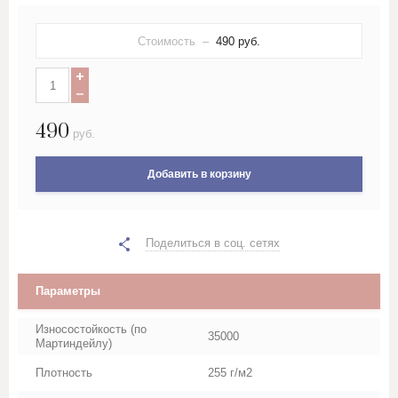
Некст (Next)
Роземари
Фаворит к/з
Эмир
Модус
Стоимость –
490
руб.
Нова (Nova)
Табор
Прочий гобелен
Мор
Тесса
Ника
490
руб.
Энигма
Оникс
Добавить в корзину
Полиш
Поделиться в соц. сетях
Стрим
Параметры
Феличита (Felicita)
Износостойкость (по
35000
Фурор
Мартиндейлу)
Плотность
255 г/м2
Фэнтези (Fantasy)